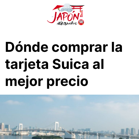
S
a
l
t
a
r
Dónde comprar la
a
l
tarjeta Suica al
c
o
mejor precio
n
t
e
n
i
d
o