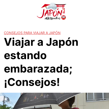
S
a
l
t
a
r
CONSEJOS PARA VIAJAR A JAPÓN
Viajar a Japón
a
l
c
estando
o
n
embarazada;
t
e
¡Consejos!
n
i
d
o