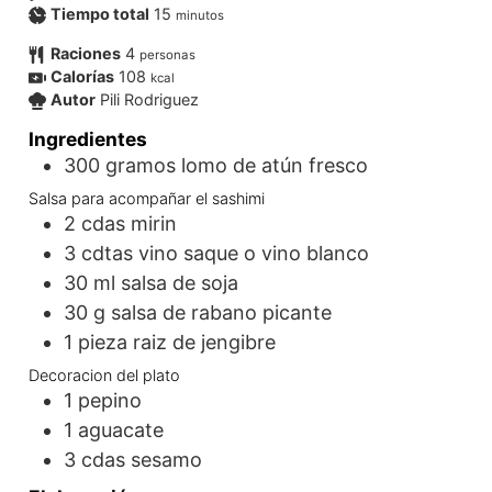
Tiempo total
15
minutos
Raciones
4
personas
Calorías
108
kcal
Autor
Pili Rodriguez
Ingredientes
300
gramos
lomo de atún fresco
Salsa para acompañar el sashimi
2
cdas
mirin
3
cdtas
vino saque o vino blanco
30
ml
salsa de soja
30
g
salsa de rabano picante
1
pieza
raiz de jengibre
Decoracion del plato
1
pepino
1
aguacate
3
cdas
sesamo