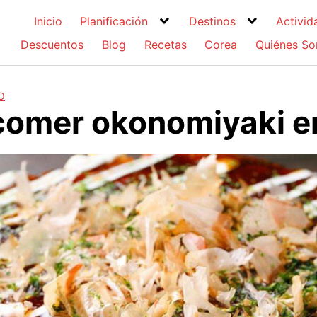
Inicio
Planificación
Destinos
Activid
Descuentos
Blog
Recetas
Corea
Quiénes S
O
omer okonomiyaki e