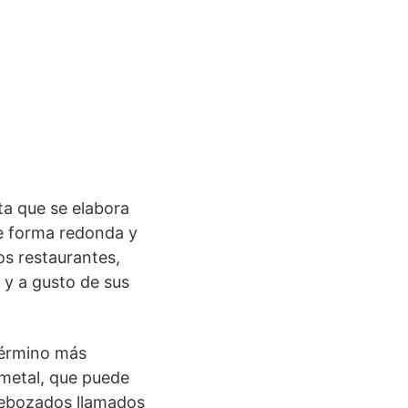
ita que se elabora
ne forma redonda y
os restaurantes,
 y a gusto de sus
término más
 metal, que puede
rebozados llamados