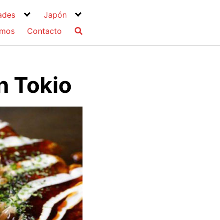
ades
Japón
omos
Contacto
n Tokio