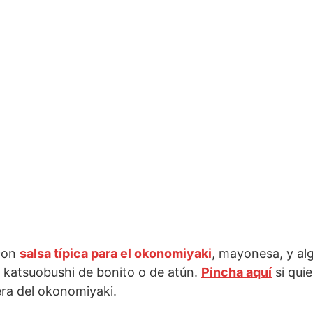
 con
salsa típica para el okonomiyaki
, mayonesa, y al
e katsuobushi de bonito o de atún.
Pincha aquí
si qui
era del okonomiyaki.