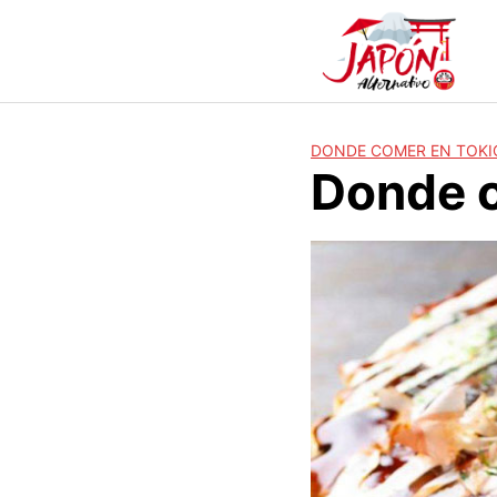
S
a
l
t
a
r
DONDE COMER EN TOKI
a
Donde c
l
c
o
n
t
e
n
i
d
o