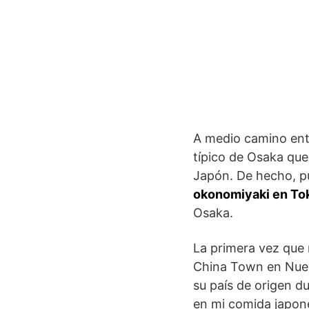
A medio camino entre
típico de Osaka que
Japón. De hecho, p
okonomiyaki en To
Osaka.
La primera vez que 
China Town en Nuev
su país de origen d
en mi comida japone