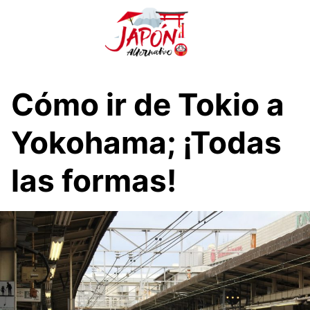
S
a
l
t
a
r
Cómo ir de Tokio a
a
l
Yokohama; ¡Todas
c
o
las formas!
n
t
e
n
i
d
o