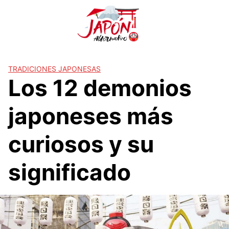
S
a
l
t
a
r
TRADICIONES JAPONESAS
Los 12 demonios
a
l
c
japoneses más
o
n
curiosos y su
t
e
significado
n
i
d
o