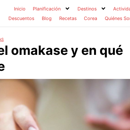
Inicio
Planificación
Destinos
Activid
Descuentos
Blog
Recetas
Corea
Quiénes S
AS
el omakase y en qué
e