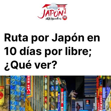
S
a
l
t
a
r
Ruta por Japón en
a
l
10 días por libre;
c
o
¿Qué ver?
n
t
e
n
i
d
o