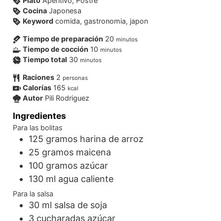
Plato
Aperitivo, Postre
Cocina
Japonesa
Keyword
comida, gastronomia, japon
Tiempo de preparación
20
minutos
Tiempo de cocción
10
minutos
Tiempo total
30
minutos
Raciones
2
personas
Calorías
165
kcal
Autor
Pili Rodriguez
Ingredientes
Para las bolitas
125
gramos
harina de arroz
25
gramos
maicena
100
gramos
azúcar
130
ml
agua caliente
Para la salsa
30
ml
salsa de soja
3
cucharadas
azúcar